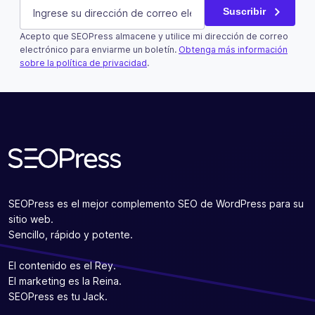
Company
E-mail
(Obligatorio)
Suscribir
Acepto que SEOPress almacene y utilice mi dirección de correo
Este campo es un campo de validación y debe quedar si
electrónico para enviarme un boletín.
Obtenga más información
sobre la política de privacidad
.
Suscribir
SEOPress es el mejor complemento SEO de WordPress para su
sitio web.
Sencillo, rápido y potente.
El contenido es el Rey.
El marketing es la Reina.
SEOPress es tu Jack.