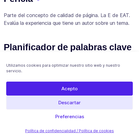
Parte del concepto de calidad de página. La E de EAT.
Evalúa la experiencia que tiene un autor sobre un tema.
Planificador de palabras clave
de Google
Utilizamos cookies para optimizar nuestro sitio web y nuestro
servicio.
Herramienta proporcionada por Google Ads para
anticipar los volúmenes de búsquedas de palabras clave
Acepto
en función de los datos de búsqueda históricos.
Descartar
Rango de página
Preferencias
Fórmula matemática patentada inventada por el
Política de confidencialidad / Política de cookies
fundador de Google, Larry Page, para clasificar las