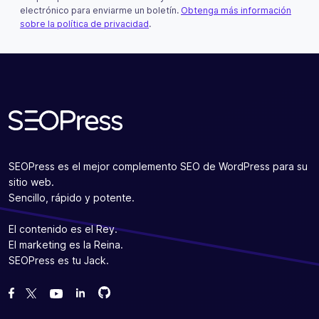
Este campo es un campo de validación y debe quedar si
electrónico para enviarme un boletín.
Obtenga más información
sobre la política de privacidad
.
Suscribir
SEOPress es el mejor complemento SEO de WordPress para su
sitio web.
Sencillo, rápido y potente.
El contenido es el Rey.
El marketing es la Reina.
SEOPress es tu Jack.
Bifurcanos en GitHub
Bifurcanos en GitHub
Danos like en Facebook
Síguenos en Twitter
Míranos en YouTube