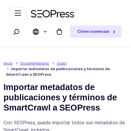
Saltar al contenido
Saltar a la navegación
Cómo comenzar
Buscar
Mi carrito
Inicio
Documentations
Guías
Importar metadatos de publicaciones y términos de
SmartCrawl a SEOPress
Importar metadatos de
publicaciones y términos de
SmartCrawl a SEOPress
Con SEOPress, puede importar todos sus metadatos de
SmartCrawl, incluidos: