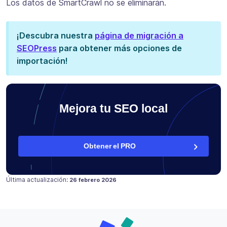
Los datos de SmartCrawl no se eliminarán.
¡Descubra nuestra
página de migración a
SEOPress
para obtener más opciones de
importación!
Mejora tu SEO local
Obtener el PRO
Publicado en
17 marzo 2021
Última actualización:
26 febrero 2026