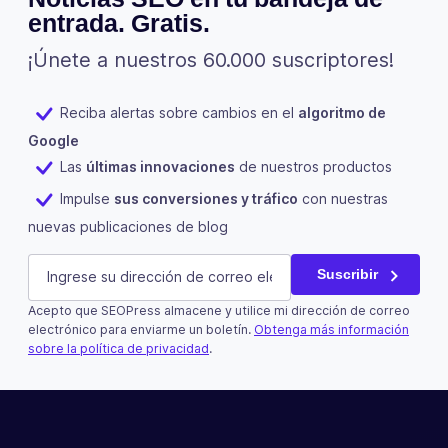
entrada. Gratis.
¡Únete a nuestros 60.000 suscriptores!
Reciba alertas sobre cambios en el
algoritmo de
Google
Las
últimas innovaciones
de nuestros productos
Impulse
sus conversiones y tráfico
con nuestras
nuevas publicaciones de blog
Phone
E-mail
(Obligatorio)
Suscribir
Acepto que SEOPress almacene y utilice mi dirección de correo
Este campo es un campo de validación y debe quedar si
electrónico para enviarme un boletín.
Obtenga más información
sobre la política de privacidad
.
Suscribir