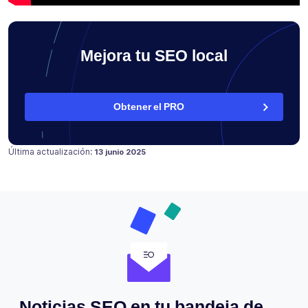
Mejora tu SEO local
Obtener el PRO
Publicado en
11 agosto 2018
Última actualización:
13 junio 2025
Noticias SEO en tu bandeja de