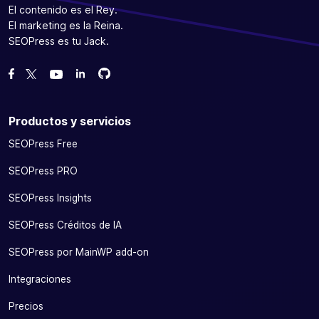
El contenido es el Rey.
El marketing es la Reina.
SEOPress es tu Jack.
Bifurcanos en GitHub
Bifurcanos en GitHub
Danos like en Facebook
Síguenos en Twitter
Míranos en YouTube
Productos y servicios
SEOPress Free
SEOPress PRO
SEOPress Insights
SEOPress Créditos de IA
SEOPress por MainWP add-on
Integraciones
Precios