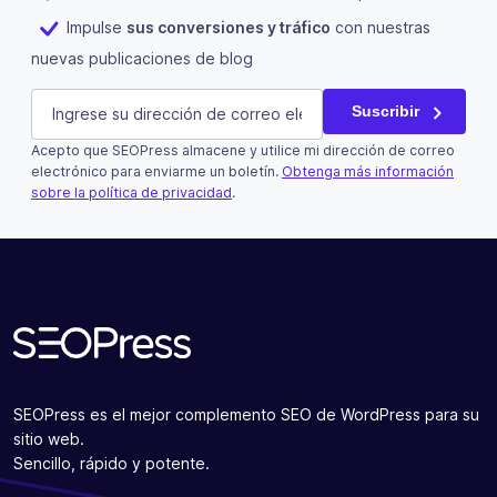
Impulse
sus conversiones y tráfico
con nuestras
nuevas publicaciones de blog
Facebook
E-mail
(Obligatorio)
Suscribir
Acepto que SEOPress almacene y utilice mi dirección de correo
Este campo es un campo de validación y debe quedar si
electrónico para enviarme un boletín.
Obtenga más información
sobre la política de privacidad
.
Suscribir
SEOPress es el mejor complemento SEO de WordPress para su
sitio web.
Sencillo, rápido y potente.