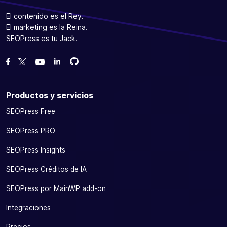
El contenido es el Rey.
El marketing es la Reina.
SEOPress es tu Jack.
Bifurcanos en GitHub
Bifurcanos en GitHub
Danos like en Facebook
Síguenos en Twitter
Míranos en YouTube
Productos y servicios
SEOPress Free
SEOPress PRO
SEOPress Insights
SEOPress Créditos de IA
SEOPress por MainWP add-on
Integraciones