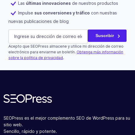
Las
últimas innovaciones
de nuestros productos
Impulse
sus conversiones y tráfico
con nuestras
nuevas publicaciones de blog
LinkedIn
E-mail
(Obligatorio)
Suscribir
Acepto que SEOPress almacene y utilice mi dirección de correo
Este campo es un campo de validación y debe quedar si
electrónico para enviarme un boletín.
Obtenga más información
sobre la política de privacidad
.
Suscribir
SEOPress es el mejor complemento SEO de WordPress para su
sitio web.
Sencillo, rápido y potente.