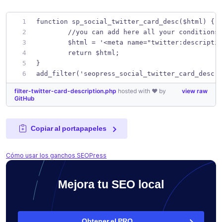
function sp_social_twitter_card_desc($html) { 
	//you can add here all your conditions
	$html = '<meta name="twitter:descripti
	return $html;
}
add_filter('seopress_social_twitter_card_desc'
filter-twitter-card-description.php
hosted with ❤ by
view raw
GitHub
Copiar al portapapeles
Cómo usar los ganchos SEOPress
Mejora tu SEO local
Obtener el PRO