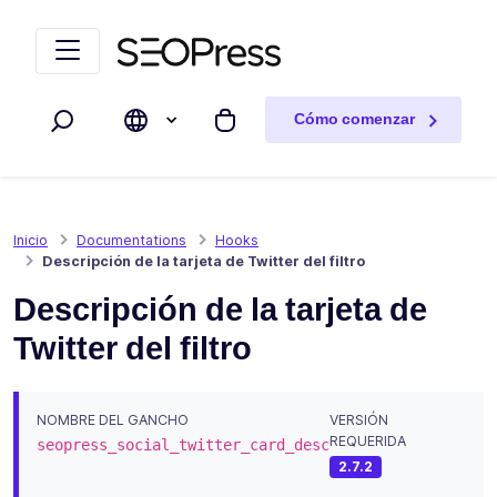
Saltar al contenido
Saltar a la navegación
Cómo comenzar
Buscar
Mi carrito
Inicio
Documentations
Hooks
Descripción de la tarjeta de Twitter del filtro
Descripción de la tarjeta de
Twitter del filtro
NOMBRE DEL GANCHO
VERSIÓN
REQUERIDA
seopress_social_twitter_card_desc
2.7.2