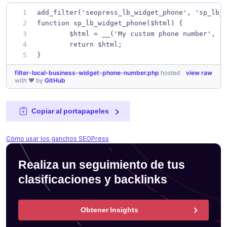
add_filter('seopress_lb_widget_phone', 'sp_lb_
function sp_lb_widget_phone($html) {
	$html = __('My custom phone number', '
	return $html;
}
filter-local-business-widget-phone-number.php
hosted
view raw
with ❤ by
GitHub
Copiar al portapapeles
Cómo usar los ganchos SEOPress
Realiza un seguimiento de tus
clasificaciones y backlinks
Obtener Insights