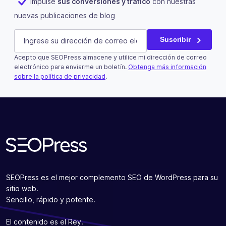
Impulse
sus conversiones y tráfico
con nuestras
nuevas publicaciones de blog
Email
E-mail
(Obligatorio)
Suscribir
Acepto que SEOPress almacene y utilice mi dirección de correo
Este campo es un campo de validación y debe quedar si
electrónico para enviarme un boletín.
Obtenga más información
sobre la política de privacidad
.
Suscribir
SEOPress es el mejor complemento SEO de WordPress para su
sitio web.
Sencillo, rápido y potente.
El contenido es el Rey.