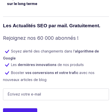
sur le long terme
Les Actualités SEO par mail. Gratuitement.
Rejoignez nos 60 000 abonnés !
Soyez alerté des changements dans l'
algorithme de
Google
Les
dernières innovations
de nos produits
Booster
vos conversions et votre trafic
avec nos
nouveaux articles de blog
Phone
E-mail
(Nécessaire)
Ce champ n’est utilisé qu’à des fins de validation et devrait