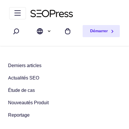
Aller au contenu
Accéder à la navigation
Démarrer
Rechercher
Mon panier
Derniers articles
Actualités SEO
Étude de cas
Nouveautés Produit
Reportage